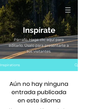
Inspírate
Párrafo. Haga clic aquí para
editarlo. Úsalo para presentarte a
tus visitantes.
Inspirations
Aún no hay ninguna
entrada publicada
en este idioma