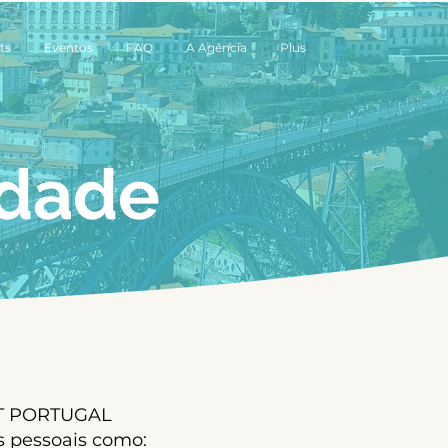
ts
Eventos
FAQ
A Agência
Plus
idade
 MT PORTUGAL
 pessoais como: