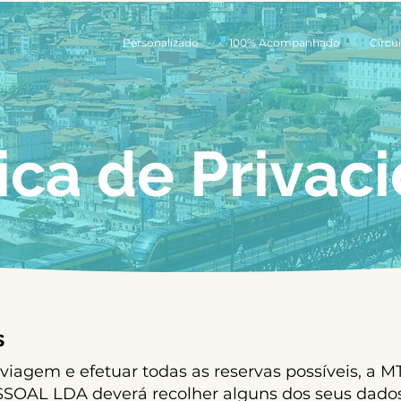
Personalizado
100% Acompanhado
Circui
tica de Privac
s
 viagem e efetuar todas as reservas possíveis, a
OAL LDA deverá recolher alguns dos seus dados