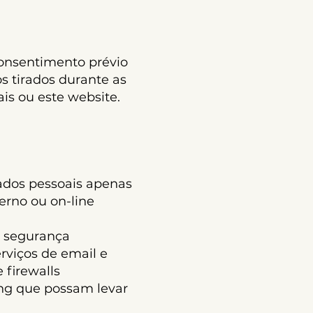
nsentimento prévio
os tirados durante as
is ou este website.
os pessoais apenas
erno ou on-line
 segurança
erviços de email e
 firewalls
ing que possam levar