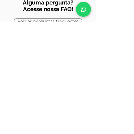
Alguma pergunta?
Acesse nossa FAQ!
Veja as perguntas frequentes
Besoin d'informations ?
Si vous avez besoin de plus de
renseignements pour votre voyage,
votre équipe vous réponds rapidement
!
Écrivez-nous ou appelez-nous dès
maintenant et obtenez une réponse