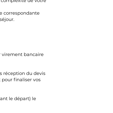
a complexité de votre
ure correspondante
séjour.
r virement bancaire
s réception du devis
pour finaliser vos
nt le départ) le