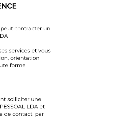
IENCE
peut contracter un
LDA
s services et vous
ion, orientation
oute forme
t solliciter une
IPESSOAL LDA et
 de contact, par