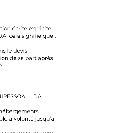
on écrite explicite
 cela signifie que :
ns le devis,
tion de sa part après
é.
UNIPESSOAL LDA
 (hébergements,
able à volonté jusqu’à