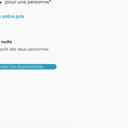
€
pour une personne*
 votre prix
 nuits
essifs dès deux personnes
der les disponibilités